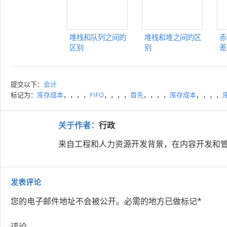
堆栈和队列之间的
堆栈和堆之间的区
赤
区别
别
差
提交以下：
会计
标记为：
库存成本
，，，，
FIFO
，，，，
首先
，，，，
库存成本
，，，，
关于作者：
行政
来自工程和人力资源开发背景，在内容开发和管
发表评论
您的电子邮件地址不会被公开。
必需的地方已做标记
*
评论