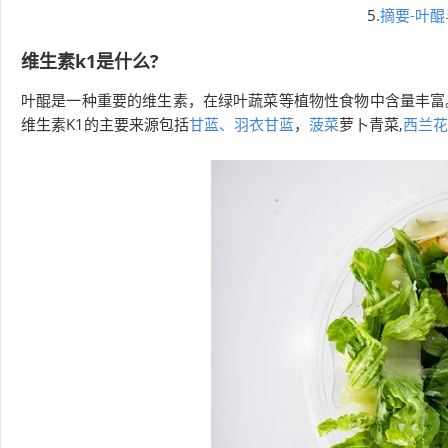
5.
摘要-叶
维生素k1是什么?
叶醌是一种重要的维生素，在绿叶蔬菜等植物性食物中含量丰富。它
维生素K1的主要来源包括
甘蓝、羽衣甘蓝
，
菠菜
萝卜青菜,
西兰花