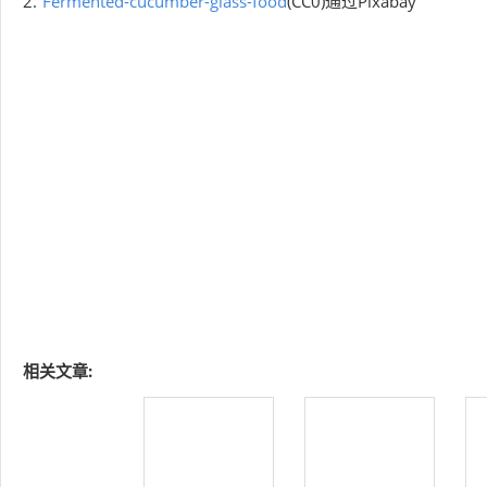
2.”
Fermented-cucumber-glass-food
(CC0)通过Pixabay
相关文章: