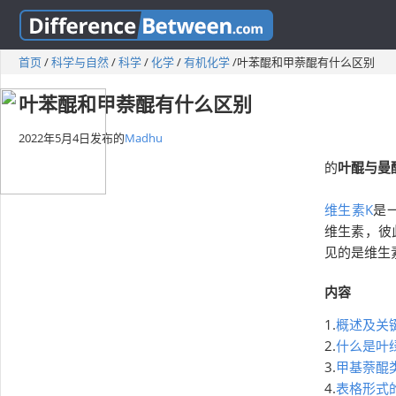
首页
/
科学与自然
/
科学
/
化学
/
有机化学
/
叶苯醌和甲萘醌有什么区别
叶苯醌和甲萘醌有什么区别
2022年5月4日
发布的
Madhu
的
叶醌与曼
维生素K
是
维生素，彼
见的是维生
内容
1.
概述及关
2.
什么是叶
3.
甲基萘醌
4.
表格形式