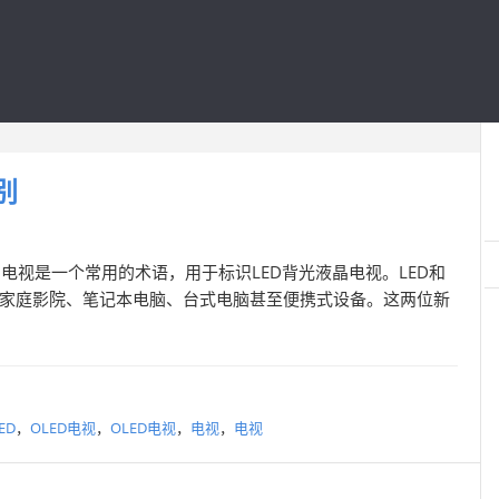
别
LED电视是一个常用的术语，用于标识LED背光液晶电视。LED和
于家庭影院、笔记本电脑、台式电脑甚至便携式设备。这两位新
ED
，
OLED电视
，
OLED电视
，
电视
，
电视