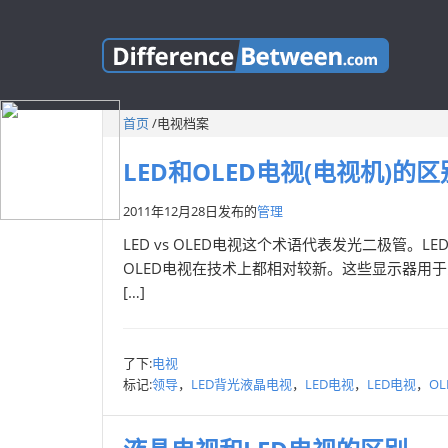
首页
/
电视档案
LED和OLED电视(电视机)的区
2011年12月28日
发布的
管理
LED vs OLED电视这个术语代表发光二极管。
OLED电视在技术上都相对较新。这些显示器用
[…]
了下:
电视
标记:
领导
，
LED背光液晶电视
，
LED电视
，
LED电视
，
OL