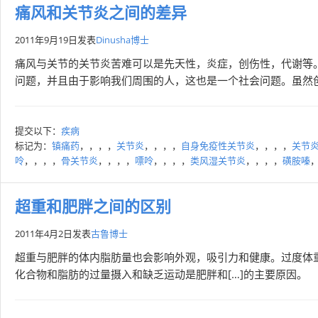
痛风和关节炎之间的差异
2011年9月19日
发表
Dinusha博士
痛风与关节的关节炎苦难可以是先天性，炎症，创伤性，代谢等
问题，并且由于影响我们周围的人，这也是一个社会问题。虽然创
提交以下：
疾病
标记为：
镇痛药
，，，，
关节炎
，，，，
自身免疫性关节炎
，，，，
关节
呤
，，，，
骨关节炎
，，，，
嘌呤
，，，，
类风湿关节炎
，，，，
磺胺嗪
超重和肥胖之间的区别
2011年4月2日
发表
古鲁博士
超重与肥胖的体内脂肪量也会影响外观，吸引力和健康。过度体
化合物和脂肪的过量摄入和缺乏运动是肥胖和[…]的主要原因。