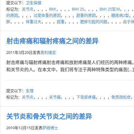
提交以下：
卫生保健
标记为：
关节炎
，，，，
BMI
，，，，
BMI 25
，，，，
BMI 25至30
，，，
的原因
，，，，
过度体重的原因
，，，，
超重的原因
，，，，
糖尿病2型
，
胖
，，，，
体重过大
，，，，
超重
，，，，
肥胖引起的问题
，，，，
由于
射击疼痛和辐射疼痛之间的差异
2011年3月20日
发表
奥利维亚
射击疼痛与辐射疼痛射击疼痛和放射疼痛是人们经历的两种疼痛
和关节炎的人。在本文中，我们将专注于两种特殊类型的痛苦[…]
提交以下：
生理
标记为：
关节炎
，，，，
关节痛
，，，，
下背部疼痛
，，，，
骨质疏松症
关节炎和骨关节炎之间的差异
2010年12月15日
发表
萨姆博士