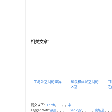
相关文章：
生与死之间的差异
建议和建议之间的
口
区别
之
提交以下：
Earth
，，，，
字
Tagged With:
悬崖
，，，，
Geology
，，，，
爬坡道
，，