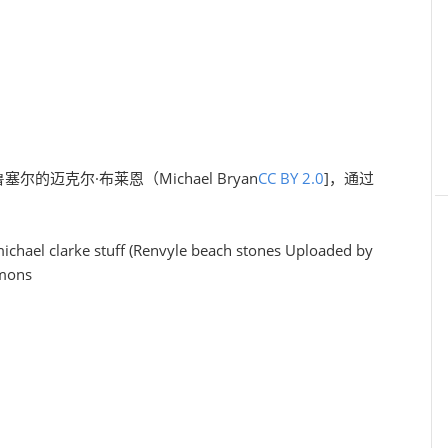
尔的迈克尔·布莱恩（Michael Bryan
CC BY 2.0
]，通过
ichael clarke stuff (Renvyle beach stones Uploaded by
mons