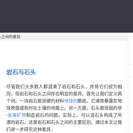
头之间的差异
岩石与石头
尽管我们大多数人都混淆了岩石和石头，并将它们视为相
同，但岩石和石头之间存在明显的差异。首先让我们定义两
个词。一块岩石是坚硬的材料
地球的
脆皮。它通常暴露在地
球表面或有时在土壤的地面上。另一方面，石头是坚固的非
-
金属
矿物
制造岩石的问题。实际上，可以说石头构成了所
谓的岩石。这是岩石和石头之间的主要区别。通过本文让我
们进一步研究这种差异。