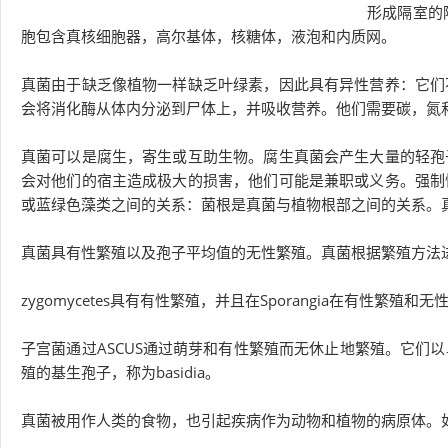
形成隔室的
胞包含真核细胞器，高尔基体，核糖体，液泡和内质网。
真菌由于缺乏像植物一样缺乏叶绿素，因此具有异性营养：它们
会将消化酶从体内分泌到尸体上，并吸收营养。他们需要碳，氮
真菌可以是腐生，寄生或互助生物。腐生真菌会产生大量的轻孢
会对他们的宿主造成极大的损害，他们可能是兼职或义务。强制
或蓝绿色藻类之间的关系：菌根是真菌与植物根部之间的关系。
真菌具有性繁殖以及孢子平均值的无性繁殖。真菌根据繁殖方法进行分类。zy
zygomycetes具有有性繁殖，并且在Sporangia在有性繁殖和无性繁
子宫菌通过ASCUS通过萌芽和有性繁殖而无休止地繁殖。它们
殖的基生孢子，称为basidia。
真菌被用作人类的食物，也引起疾病作为动物和植物的病原体。