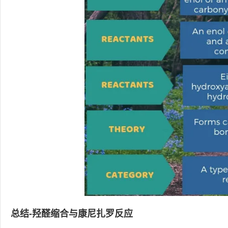
总结-羟醛缩合与康尼扎罗反应