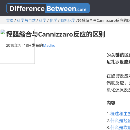
首页
/
科学与自然
/
科学
/
化学
/
有机化学
/
羟醛缩合与Cannizzaro反应的
羟醛缩合与Cannizzaro反应的区别
2019年7月18日
发布的
Madhu
的
关键的区
尼扎罗反应
在醛醇反应
偶联反应，
氧化还原反
内容
1.
概述和主
2.
什么是羟
3.
什么是坎