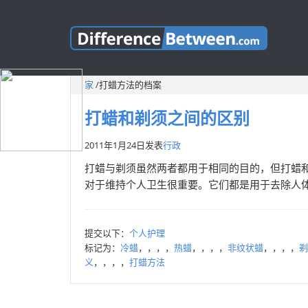
家
/
打蜡方法的档案
打蜡和剃须之间的区别
2011年1月24日
发表
行政
打蜡与剃须虽然两者都用于相同的目的，但打蜡
对于维持个人卫生很重要。它们都是用于去除人体
提交以下：
个人护理
标记为：
冷蜡
，，，，
热蜡
，，，，
非纹状蜡
，，，，
剃
义
，，，，
打蜡方法