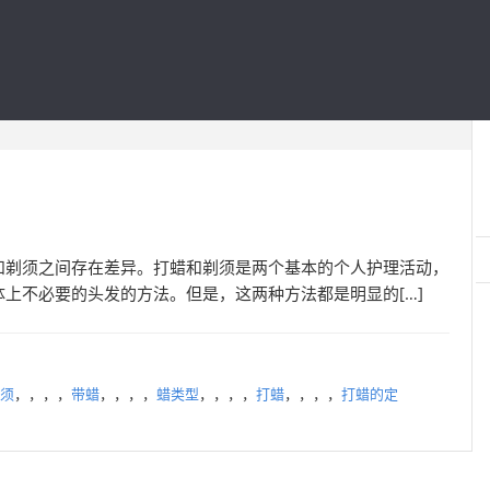
和剃须之间存在差异。打蜡和剃须是两个基本的个人护理活动，
上不必要的头发的方法。但是，这两种方法都是明显的[…]
须
，，，，
带蜡
，，，，
蜡类型
，，，，
打蜡
，，，，
打蜡的定