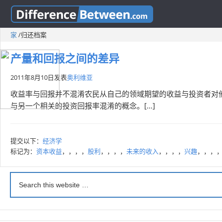
家
/
归还档案
产量和回报之间的差异
2011年8月10日
发表
奥利维亚
收益率与回报并不混淆农民从自己的领域期望的收益与投资者对
与另一个相关的投资回报率混淆的概念。[…]
提交以下：
经济学
标记为：
资本收益
，，，，
股利
，，，，
未来的收入
，，，，
兴趣
，，，