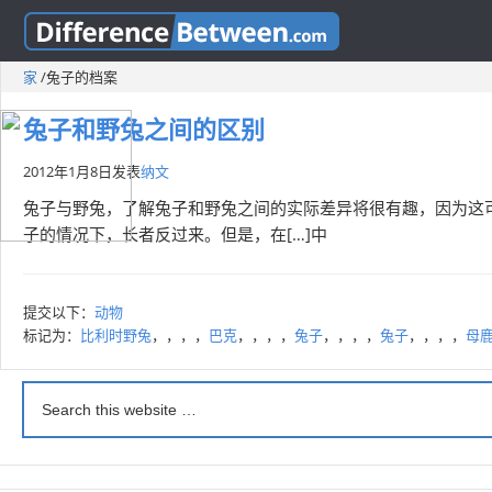
家
/
兔子的档案
兔子和野兔之间的区别
2012年1月8日
发表
纳文
兔子与野兔，了解兔子和野兔之间的实际差异将很有趣，因为这
子的情况下，长者反过来。但是，在[…]中
提交以下：
动物
标记为：
比利时野兔
，，，，
巴克
，，，，
兔子
，，，，
兔子
，，，，
母