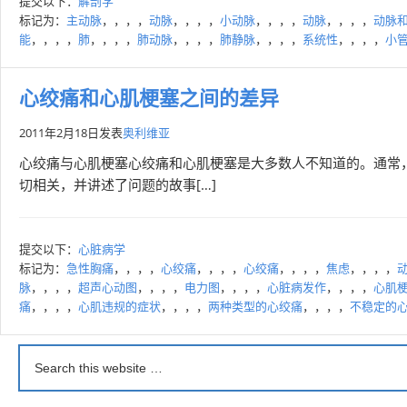
提交以下：
解剖学
标记为：
主动脉
，，，，
动脉
，，，，
小动脉
，，，，
动脉
，，，，
动脉
能
，，，，
肺
，，，，
肺动脉
，，，，
肺静脉
，，，，
系统性
，，，，
小
心绞痛和心肌梗塞之间的差异
2011年2月18日
发表
奥利维亚
心绞痛与心肌梗塞心绞痛和心肌梗塞是大多数人不知道的。通常
切相关，并讲述了问题的故事[…]
提交以下：
心脏病学
标记为：
急性胸痛
，，，，
心绞痛
，，，，
心绞痛
，，，，
焦虑
，，，，
脉
，，，，
超声心动图
，，，，
电力图
，，，，
心脏病发作
，，，，
心肌
痛
，，，，
心肌违规的症状
，，，，
两种类型的心绞痛
，，，，
不稳定的