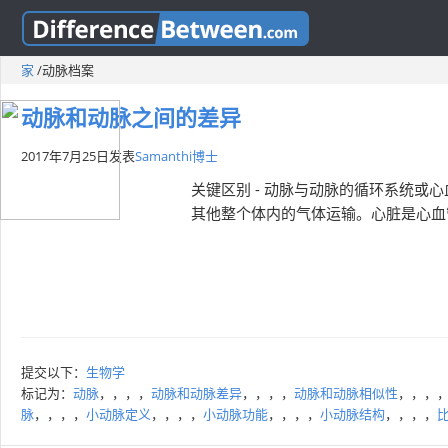
家
/
动脉档案
动脉和动脉之间的差异
2017年7月25日
发表
Samanthi博士
关键区别 - 动脉与动脉的循环系统
其他整个体内的气体运输。心脏是心血
提交以下：
生物学
标记为：
动脉
，，，，
动脉和动脉差异
，，，，
动脉和动脉相似性
，，，
脉
，，，，
小动脉定义
，，，，
小动脉功能
，，，，
小动脉结构
，，，，