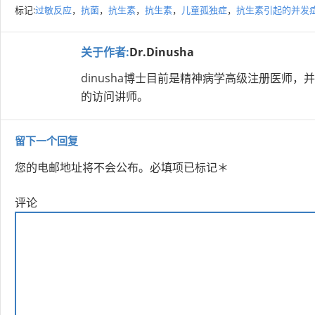
标记:
过敏反应
，
抗菌
，
抗生素
，
抗生素
，
儿童孤独症
，
抗生素引起的并发
关于作者:
Dr.Dinusha
dinusha博士目前是精神病学高级注册医师
的访问讲师。
留下一个回复
您的电邮地址将不会公布。
必填项已标记
＊
评论