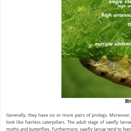
图0
Generally, they have six or more pairs of prolegs. Moreover, 
look like hairless caterpillars. The adult stage of sawfly lar
moths and butterflies. Furthermore, sawfly larvae tend to feed