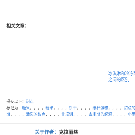
相关文章：
冰淇淋和冷冻
之间的区别
提交以下：
甜点
标记为：
糖果
，，，，
糖果
，，，，
饼干
，，，，
纸杯蛋糕
，，，，
甜点
斯
，，，，
活泼的甜点
，，，，
非培训
，，，，
吉米斯的起源
，，，，
小
关于作者：
克拉丽丝