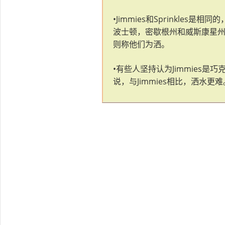
•Jimmies和Sprinkle
波士顿，密歇根州和威斯康星
则称他们为洒。
•有些人坚持认为Jimmies
说，与Jimmies相比，洒水更难