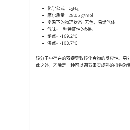
化学公式= C
H
。
2
4
摩尔质量= 28.05 g/mol
室温下的物理状态=无色，易燃气体
气味=一种特征性的甜味
熔点= -169.2°C
沸点= -103.7°C
该分子中存在的双键导致该化合物的反应性。另
此之外，乙烯是一种可以调节果实成熟的植物激