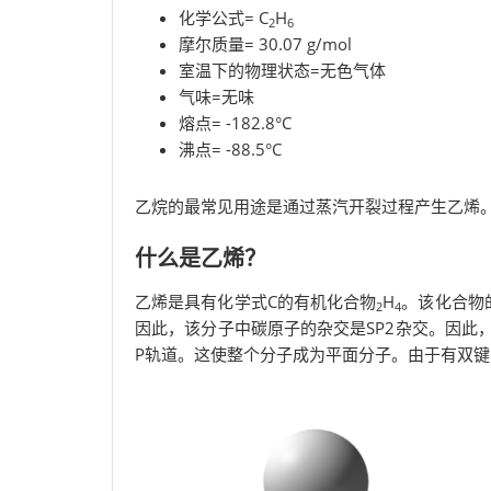
化学公式= C
H
2
6
摩尔质量= 30.07 g/mol
室温下的物理状态=无色气体
气味=无味
熔点= -182.8°C
沸点= -88.5°C
乙烷的最常见用途是通过蒸汽开裂过程产生乙烯
什么是乙烯？
乙烯是具有化学式C的有机化合物
H
。该化合物
2
4
因此，该分子中碳原子的杂交是SP2杂交。因此
P轨道。这使整个分子成为平面分子。由于有双