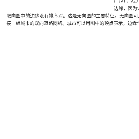
{（v1，v
边缘，因为v
取向图中的边缘没有排序对。这是无向图的主要特征。无向图可
接一组城市的双向道路网络。城市可以用图中的顶点表示，边缘