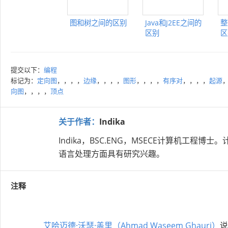
图和树之间的区别
Java和J2EE之间的
整
区别
区
提交以下：
编程
标记为：
定向图
，，，，
边缘
，，，，
图形
，，，，
有序对
，，，，
起源
向图
，，，，
顶点
关于作者：
Indika
Indika，BSC.ENG，MSECE计算机
语言处理方面具有研究兴趣。
注释
艾哈迈德·沃瑟·盖里（Ahmad Waseem Ghauri）
说