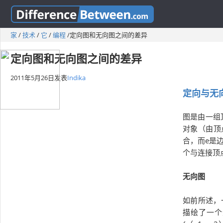
家
/
技术
/
它
/
编程
/
定向图和无向图之间的差异
定向图和无向图之间的差异
2011年5月26日
发表
Indika
定向与无
图是由一组
对象（由顶
合，而e是
个与连接顶
无向图
如前所述，
描绘了一个无