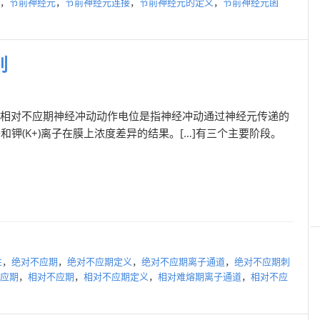
，
节前神经元
，
节前神经元连接
，
节前神经元的定义
，
节前神经元函
别
与相对不应期神经冲动动作电位是指神经冲动通过神经元传递的
子和钾(K+)离子在膜上浓度差异的结果。[…]有三个主要阶段。
性
，
绝对不应期
，
绝对不应期定义
，
绝对不应期离子通道
，
绝对不应期刺
应期
，
相对不应期
，
相对不应期定义
，
相对难熔期离子通道
，
相对不应