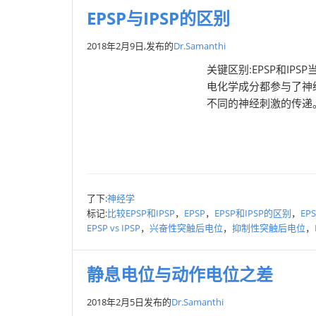
EPSP与IPSP的区别
2018年2月9日,
发布的
Dr.Samanthi
关键区别:EPSP和I
电化学成分都参与了神
不同的神经刺激的传递。
了下:
神经学
标记:
比较EPSP和IPSP
，
EPSP
，
EPSP和IPSP的区别
，
EP
EPSP vs IPSP
，
兴奋性突触后电位
，
抑制性突触后电位
，
静息电位与动作电位之差
2018年2月5日
发布的
Dr.Samanthi