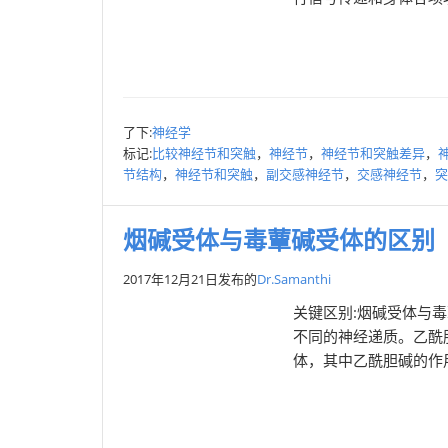
了下:
神经学
标记:
比较神经节和突触
，
神经节
，
神经节和突触差异
，
节结构
，
神经节和突触
，
副交感神经节
，
交感神经节
，
突
烟碱受体与毒蕈碱受体的区别
2017年12月21日
发布的
Dr.Samanthi
关键区别:烟碱受体与
不同的神经递质。乙酰
体，其中乙酰胆碱的作用