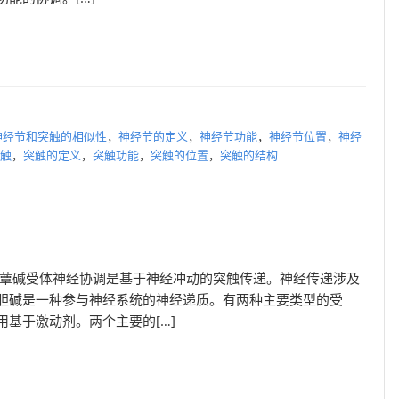
神经节和突触的相似性
，
神经节的定义
，
神经节功能
，
神经节位置
，
神经
触
，
突触的定义
，
突触功能
，
突触的位置
，
突触的结构
毒蕈碱受体神经协调是基于神经冲动的突触传递。神经传递涉及
胆碱是一种参与神经系统的神经递质。有两种主要类型的受
基于激动剂。两个主要的[…]