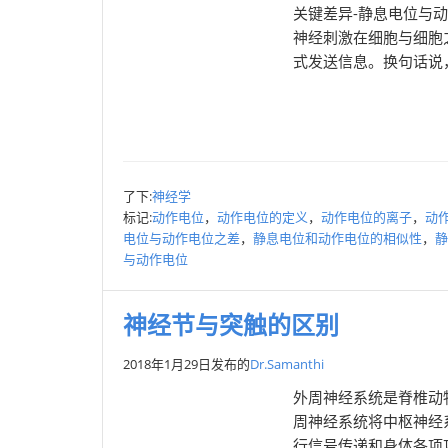
关键差异-静息电位与
神经刺激在细胞与细胞
式发送信息。换句话说，
了下:
神经学
标记:
动作电位
，
动作电位的定义
，
动作电位的离子
，
动
电位与动作电位之差
，
静息电位和动作电位的相似性
，
静
与动作电位
神经节与突触的区别
2018年1月29日
发布的
Dr.Samanthi
外周神经系统是脊椎动
周神经系统将中枢神经系
行信号传递和身体各项功