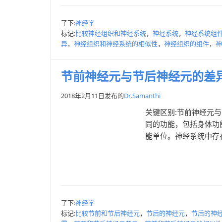
了下:
神经学
标记:
比较神经组织和神经系统
，
神经系统
，
神经系统组
异
，
神经组织和神经系统的相似性
，
神经组织的组件
，
神
节前神经元与节后神经元的差
2018年2月11日
发布的
Dr.Samanthi
关键区别:节前神经元
同的功能，包括身体功
能单位。神经系统中存在
了下:
神经学
标记:
比较节前和节后神经元
，
节后的神经元
，
节后的神