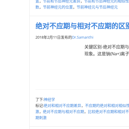
置
，
节前和节后神经元差异
，
节前和节后神经元的相似性
数
，
节前神经元的位置
，
节前神经元与节后神经元
绝对不应期与相对不应期的区
2018年2月11日
发布的
Dr.Samanthi
关键区别-绝对不应期
现象。这是钠(Na+)离
了下:
神经学
标记:
绝对和相对不应期差异
，
不应期的绝对和相对相似
激
，
绝对不应期与相对不应期
，
比较绝对不应期和相对不
期刺激