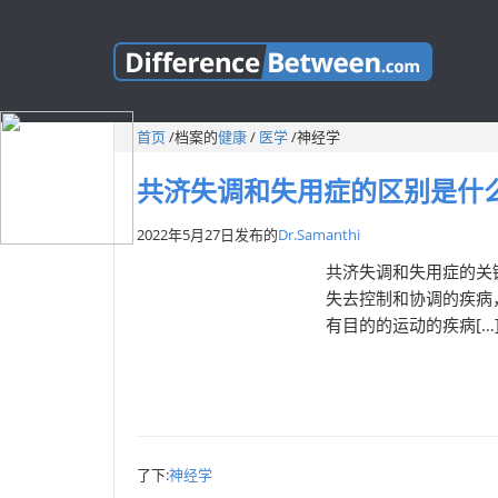
首页
/
档案的
健康
/
医学
/
神经学
共济失调和失用症的区别是什
2022年5月27日
发布的
Dr.Samanthi
共济失调和失用症的关
失去控制和协调的疾病
有目的的运动的疾病[…
了下:
神经学