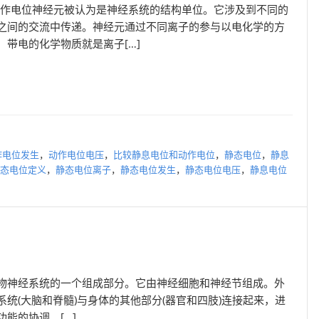
动作电位神经元被认为是神经系统的结构单位。它涉及到不同的
之间的交流中传递。神经元通过不同离子的参与以电化学的方
带电的化学物质就是离子[…]
作电位发生
，
动作电位电压
，
比较静息电位和动作电位
，
静态电位
，
静息
态电位定义
，
静态电位离子
，
静态电位发生
，
静态电位电压
，
静息电位
物神经系统的一个组成部分。它由神经细胞和神经节组成。外
统(大脑和脊髓)与身体的其他部分(器官和四肢)连接起来，进
能的协调。[…]