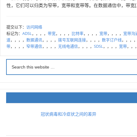
性，它们可以归类为窄带，宽带和宽带等。在数据通信中，带宽[
提交以下：
访问网络
标记为：
ADSL
，，，，
带宽
，，，，
比特率
，，，，
宽带
，，，，
宽带沟
道
，，，，
数据通讯
，，，，
拨号互联网连接
，，，，
数字订户线
，，，
带
，，，，
窄带通信
，，，，
无线电通信
，，，，
SDSL
，，，，
宽带
，，
冠状病毒和冷症状之间的差异