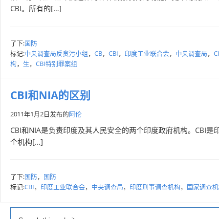
CBI。所有的[…]
了下:
国防
标记:
中央调查局反贪污小组
，
CB
，
CBI
，
印度工业联合会
，
中央调查局
，
C
构
，
生
，
CBI特别罪案组
CBI和NIA的区别
2011年1月2日
发布的
阿伦
CBI和NIA是负责印度及其人民安全的两个印度政府机构。CBI是
个机构[…]
了下:
国防
，
国防
标记:
CBI
，
印度工业联合会
，
中央调查局
，
印度刑事调查机构
，
国家调查机