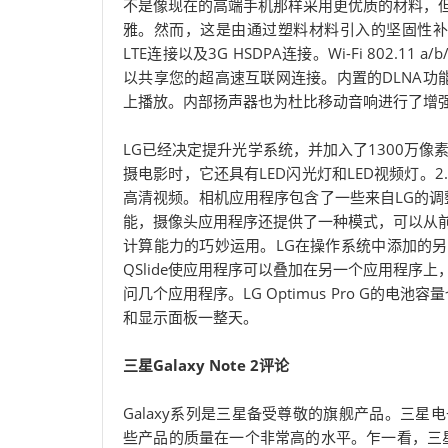
不是像现在的高端手机那样采用更优质的材料，
雅。然而，这是由通过塑料材料引入的坚固性补偿的。
LTE连接以及3G HSDPA连接。Wi-Fi 802.1
以共享您的超高速互联网连接。内置的DLNA功
上播放。内部扬声器也为杜比移动音响进行了增
LG已经决定提升光学系统，并加入了1300万像
摄电影时，它还具有LED闪光灯和LED视频灯。2.
高清视频。相机应用程序包含了一些来自LG的调整，
能，摄像头应用程序还提供了一种模式，可以从
计算能力的巧妙运用。LG在操作系统中添加的另
QSlide使应用程序可以叠加在另一个应用程
问几个应用程序。LG Optimus Pro G的电
和显示面板一整天。
三星Galaxy Note 2评论
Galaxy系列是三星备受尊敬的旗舰产品。三
些产品的质量在一个非常高的水平。乍一看，三星Ga