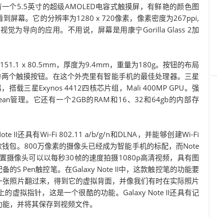
它有一个5.5英寸的超级AMOLED电容式触摸屏，有鲜艳的颜色图
。它的分辨率为1280 x 720像素，像素密度为267ppi,
为导向的应用。不用说，屏幕是用康宁Gorilla Glass 2加
为151.1 x 80.5mm，厚度为9.4mm，重量为180g。按钮的布局
的两个触摸按钮。在这个外壳里有智能手机的最佳处理器。三星
核处理器，搭载三星Exynos 4412四核芯片组，Mali 400MP GPU。强
 Bean管理。它还有一个2GB的RAM和16、32和64gb的内部存
II还具有Wi-Fi 802.11 a/b/g/n和DLNA，并能够创建Wi-Fi
钱包。800万像素的摄像头已经成为智能手机的标配，而Note
后置摄像头可以以每秒30帧的速度拍摄1080p高清视频，具有图
S Pen触控笔。在Galaxy Note II中，这款触控笔的功能要
一张照片翻过来，得到它的虚拟背面，并像我们有时在实际照片
虚拟指针，这是一个很酷的功能。Galaxy Note II还具有记
功能，并将其保存到视频文件。