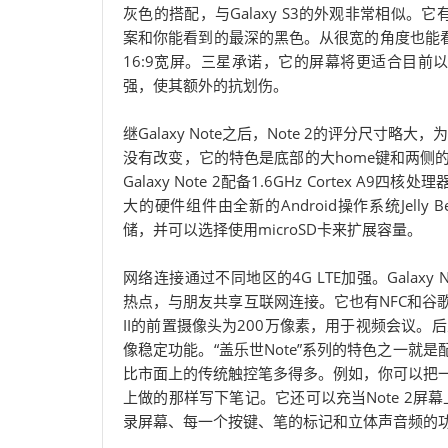
灰色的搭配，与Galaxy S3的外观非常相似。
案和你能看到的最深的黑色。从很宽的角度也能看到屏幕
16:9宽屏。三星承诺，它的屏幕将更适合目前以视觉
强，使其额外的抗划伤。
继Galaxy Note之后，Note 2的评分尺寸略大，
没有改变，它的特色是底部的大home键和两侧
Galaxy Note 2配备1.6GHz Cortex A9四
大的硬件组件由全新的Android操作系统Jelly
储，并可以选择使用microSD卡来扩展容量。
网络连接通过不同地区的4G LTE加强。Galaxy Note 
热点，与朋友共享互联网连接。它也有NFC和谷歌
II的前置摄像头为200万像素，用于视频会议。
像稳定功能。“盖乐世Note”系列的特色之一就是配备的
比市面上的传统触控笔多得多。例如，你可以把
上做的那样写下笔记。它还可以充当Note 2屏幕上的
录屏幕、每一个按键、笔的标记和立体声音频的