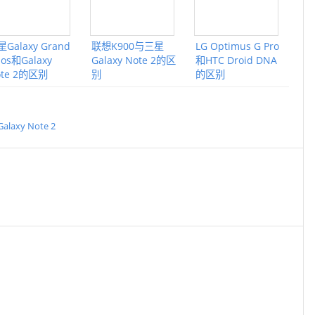
Galaxy Grand
联想K900与三星
LG Optimus G Pro
os和Galaxy
Galaxy Note 2的区
和HTC Droid DNA
ote 2的区别
别
的区别
laxy Note 2