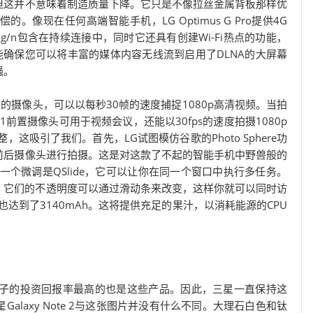
但这并不意味着制造质量下降。它只是不像拉丝金属背板那样优
像现在任何高端智能手机，LG Optimus G Pro提供4G
1 a/b/g/n包含在持续连接中，同时它还具有创建Wi-Fi热点的功能，
能确保您可以将丰富的媒体内容无线流到启用了DLNA的大屏幕
强。
素的摄像头，可以以每秒30帧的速度捕捉1080p高清视频。当拍
1前置摄像头可用于视频会议，还能以30fps的速度拍摄1080p
这吸引了我们。首先，LG试图模仿谷歌的Photo Sphere功
前后摄像头进行拍摄。这是对这款了不起的智能手机中野兽般的
一个微调是QSlide，它可以让你在同一个窗口中执行多任务。
序上，它们的不透明度可以通过滑动条来改变，这样你就可以同时访
池容量也达到了3140mAh。这将提供充足的果汁，以消耗能源的CPU
星电子的投资回报率最高的也是这些产品。因此，三星一直保持这
laxy Note 2与这张图片并没有什么不同。大理石白色和钛