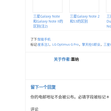
三星Galaxy Note
三星Galaxy Note 2
三星
和Galaxy Note II的
和S3的区别
Du
区别(注2)
N
了下:
智能手机
标记:
星系注2
，
LG Optimus G Pro
，
擎天柱G职业
，
三星Ga
关于作者:
塞纳
留下一个回复
你的电邮地址不会被公布。
必填字段被标记
＊
评论