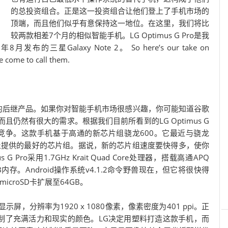
的总投资组合。正是这一投资组合让他们登上了手机市场的
顶端，而且他们似乎有意保持这一地位。在这里，我们将比
较两款相差7个月的相似智能手机。LG Optimus G Pro是我
星Galaxy Note 2。 So here’s our take on
e come to call them.
timus G的后继产品。如果你对智能手机市场很感兴趣，你可能知道谷歌
之处，而且仍然有很大的需求。根据我们目前所看到的LG Optimus G
竞争。这款手机基于高通的新芯片组骁龙600。它最近与骁龙
为止提供的最好的芯片组。据说，新的芯片组速度要快得多，使你
Pro采用1.7GHz Krait Quad Core处理器，搭载高通APQ
和2GB内存。Android操作系统v4.1.2命令野兽现在，但它将很快得
icroSD卡扩展至64GB。
摸屏显示屏，分辨率为1920 x 1080像素，像素密度为401 ppi。正
制了充满活力和现实的颜色。LG决定用塑料打造这款手机，而