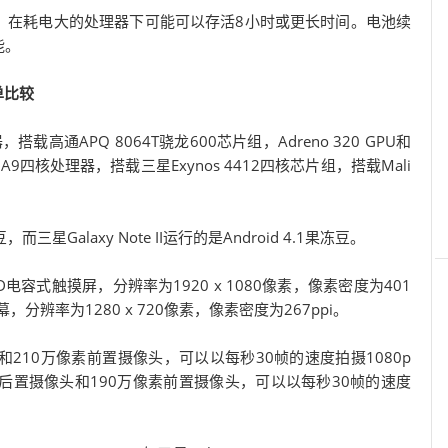
Ah的电池，在耗电大的处理器下可能可以存活8小时或更长时间。电池续
能。
简单比较
核处理器，搭载高通APQ 8064T骁龙600芯片组，Adreno 320 GPU和
ortex A9四核处理器，搭载三星Exynos 4412四核芯片组，搭载Mali
果冻豆，而三星Galaxy Note II运行的是Android 4.1果冻豆。
 IPS LCD电容式触摸屏，分辨率为1920 x 1080像素，像素密度为401
寸屏幕，分辨率为1280 x 720像素，像素密度为267ppi。
置摄像头和210万像素前置摄像头，可以以每秒30帧的速度拍摄1080p
0万像素后置摄像头和190万像素前置摄像头，可以以每秒30帧的速度