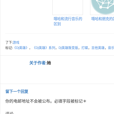
嘻哈和流行音乐的
嘻哈和朋克的
区别
了下:
游戏
标记:
《DJ英雄》
，
《DJ英雄》系列
，
DJ英雄叛变版
，
打碟
，
吉他英雄
，
音
关于作者:
她
留下一个回复
你的电邮地址不会被公布。
必填字段被标记
＊
评论