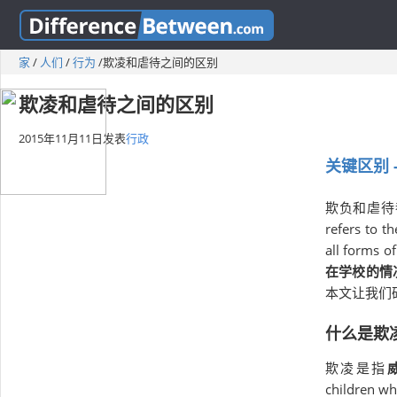
家
/
人们
/
行为
/
欺凌和虐待之间的区别
欺凌和虐待之间的区别
2015年11月11日
发表
行政
关键区别 
欺负和虐待都是形式
refers to t
all forms of
在学校的情
本文让我们
什么是欺
欺凌是指
children wh