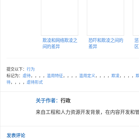
欺凌和网络欺凌之
恐吓和欺凌之间的
惩
间的差异
差异
区
提交以下：
行为
标记为：
虐待
，，，，
滥用特征
，，，，
滥用定义
，，，，
欺凌
，，，，
待
，，，，
虐待形式
关于作者：
行政
来自工程和人力资源开发背景，在内容开发和管
发表评论