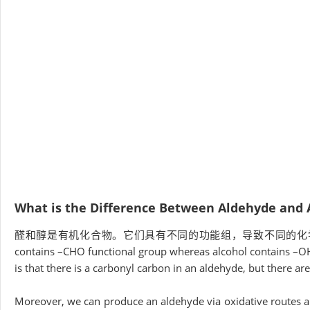
What is the Difference Between Aldehyde and 
醛和醇是有机化合物。它们具有不同的功能组，导致不同的化学和物理性质。这关键区
contains –CHO functional group whereas alcohol contains –OH
is that there is a carbonyl carbon in an aldehyde, but there ar
Moreover, we can produce an aldehyde via oxidative routes an