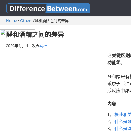
Home
/
Others
/
醛和酒精之间的差异
醛和酒精之间的差异
2020年4月14日
发表
马杜
这
关键区别
功能组
。
醛和醇是有
碳原子（通
成反应中都
内容
1。
概述和
2。
什么是
3。
什么是