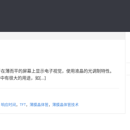
术，用于在薄而平的屏幕上显示电子视觉，使用液晶的光调制特性。
中有很大的用途，如[…]
，
响应时间
，
TFT
，
薄膜晶体管
，
薄膜晶体管技术