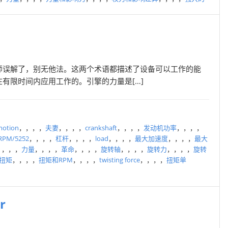
师误解了，别无他法。这两个术语都描述了设备可以工作的能
有限时间内应用工作的。引擎的力量是[…]
 motion
，，，，
夫妻
，，，，
crankshaft
，，，，
发动机功率
，，，，
RPM/5252
，，，，
杠杆
，，，，
load
，，，，
最大加速度
，，，，
最大
，，，，
力量
，，，，
革命
，，，，
旋转轴
，，，，
旋转力
，，，，
旋转
扭矩
，，，，
扭矩和RPM
，，，，
twisting force
，，，，
扭矩单
r