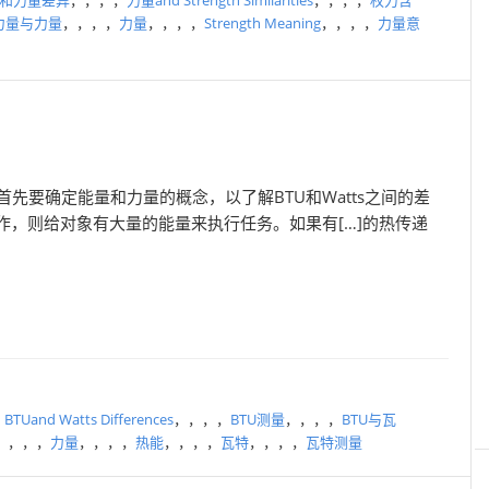
和力量差异
，，，，
力量and Strength Similarities
，，，，
权力含
力量与力量
，，，，
力量
，，，，
Strength Meaning
，，，，
力量意
s瓦特首先要确定能量和力量的概念，以了解BTU和Watts之间的差
作，则给对象有大量的能量来执行任务。如果有[…]的热传递
，
BTUand Watts Differences
，，，，
BTU测量
，，，，
BTU与瓦
，，，，
力量
，，，，
热能
，，，，
瓦特
，，，，
瓦特测量