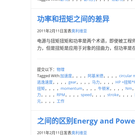
功率和扭矩之间的差异
2011年2月11日
发表
奥利维亚
电源与扭矩扭矩和功率是两个术语，即使被工程
力，但是扭矩是应用于对象的扭曲力，但功率是在
提交以下：
物理
Tagged With:
加速度
，，，，
阿基米德
，，，，
circular
逃逸速度
，，，，
gear
，，，，
马力
，，，，
HP =扭矩*
扭矩
，，，，
momentum
，，，，
牛顿米
，，，，
Nm
力
，，，，
RPM
，，，，
speed
，，，，
stroke
，，，，
元
，，，，
工作
之间的区别Energy and Powe
2011年2月11日
发表
奥利维亚