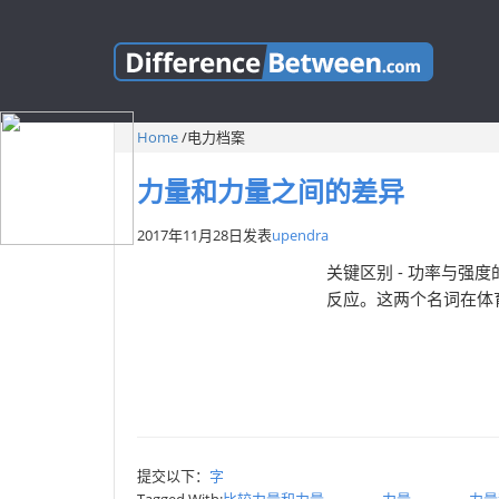
Home
/
电力档案
力量和力量之间的差异
2017年11月28日
发表
upendra
关键区别 - 功率与
反应。这两个名词在体
提交以下：
字