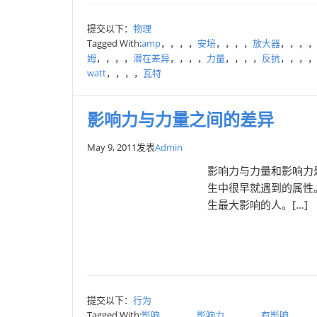
提交以下：
物理
Tagged With:
amp
，，，，
安培
，，，，
放大器
，，，，
姆
，，，，
潜在差异
，，，，
力量
，，，，
反抗
，，，，
watt
，，，，
瓦特
影响力与力量之间的差异
May 9, 2011
发表
Admin
影响力与力量和影响力
生中很早就遇到的属性
生最大影响的人。[…]
提交以下：
行为
Tagged With:
影响
，，，，
影响力
，，，，
有影响
，，，