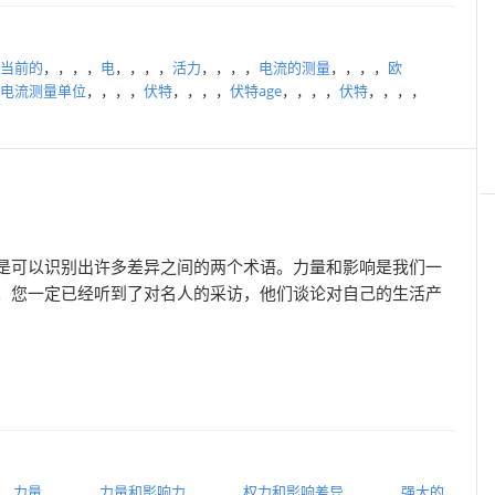
当前的
，，，，
电
，，，，
活力
，，，，
电流的测量
，，，，
欧
电流测量单位
，，，，
伏特
，，，，
伏特age
，，，，
伏特
，，，，
是可以识别出许多差异之间的两个术语。力量和影响是我们一
。您一定已经听到了对名人的采访，他们谈论对自己的生活产
，
力量
，，，，
力量和影响力
，，，，
权力和影响差异
，，，，
强大的