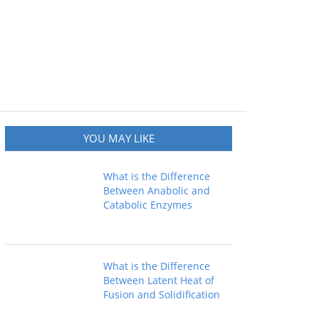
YOU MAY LIKE
What is the Difference
Between Anabolic and
Catabolic Enzymes
What is the Difference
Between Latent Heat of
Fusion and Solidification