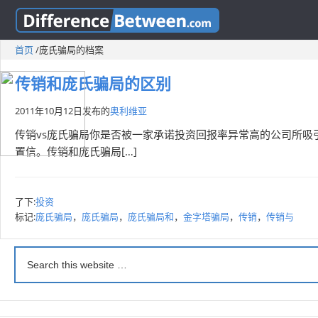
首页
/
庞氏骗局的档案
传销和庞氏骗局的区别
2011年10月12日
发布的
奥利维亚
传销vs庞氏骗局你是否被一家承诺投资回报率异常高的公司所吸
置信。传销和庞氏骗局[…]
了下:
投资
标记:
庞氏骗局
，
庞氏骗局
，
庞氏骗局和
，
金字塔骗局
，
传销
，
传销与