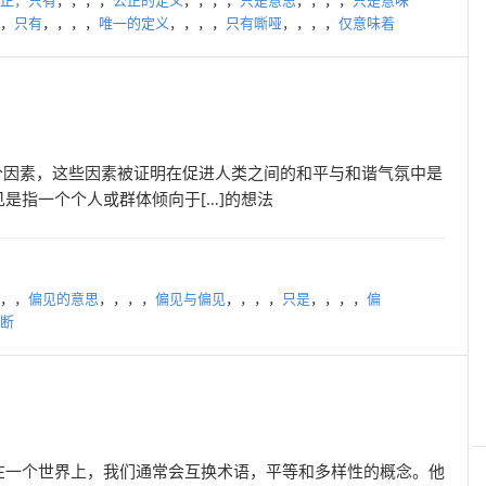
正，只有
，，，，
公正的定义
，，，，
只是意思
，，，，
只是意味
，
只有
，，，，
唯一的定义
，，，，
只有嘶哑
，，，，
仅意味着
两个因素，这些因素被证明在促进人类之间的和平与和谐气氛中是
是指一个个人或群体倾向于[…]的想法
，，
偏见的意思
，，，，
偏见与偏见
，，，，
只是
，，，，
偏
断
在一个世界上，我们通常会互换术语，平等和多样性的概念。他