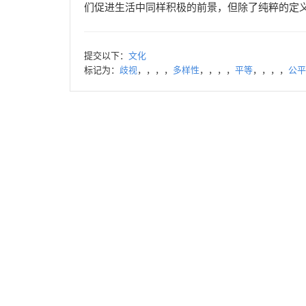
们促进生活中同样积极的前景，但除了纯粹的定义
提交以下：
文化
标记为：
歧视
，，，，
多样性
，，，，
平等
，，，，
公平