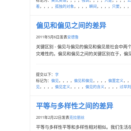
标记为：
美式英语
，，，，
强调
，，，，
只是
，，，，
公
着
，，，，
孤独的对象
，，，，
瞬间
，，，，
只要
，，，
偏见和偏见之间的差异
2011年5月6日
发表
安德鲁
关键区别 - 偏见与偏见的偏见和偏见是社会中
灾难性的。偏见和偏见之间的关键区别在于，偏见
提交以下：
字
标记为：
偏见
，，，，
偏见和偏见
，，，，
偏置定义
，，
见
，，，，
偏见定义
，，，，
偏见的含义
，，，，
过早判
平等与多样性之间的差异
2011年2月22日
发表
克拉丽丝
平等与多样性平等和多样性相对相似。我们生活