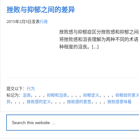
挫败与抑郁之间的差异
2015年2月5日
发表
行政
挫败感与抑郁症区分挫败感和抑郁之间
将挫败感和沮丧理解为两种不同的术语
种程度的沮丧。[…]
提交以下：
行为
标记为：
沮丧
，，，，
抑郁和沮丧
，，，，
抑郁定义
，，，，
抑郁症的意
异
，，，，
挫败感的定义
，，，，
挫败感的意思
，，，，
挫败感意味着