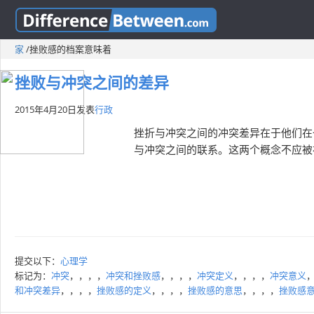
家
/
挫败感的档案意味着
挫败与冲突之间的差异
2015年4月20日
发表
行政
挫折与冲突之间的冲突差异在于他们在
与冲突之间的联系。这两个概念不应被
提交以下：
心理学
标记为：
冲突
，，，，
冲突和挫败感
，，，，
冲突定义
，，，，
冲突意义
和冲突差异
，，，，
挫败感的定义
，，，，
挫败感的意思
，，，，
挫败感