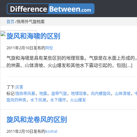
首页
/
热带外气旋档案
旋风和海啸的区别
2011年2月10日
发布的
阿伦
气旋和海啸是具有某些区别的地理现象。气旋是在水面上形成的
的地震、山体滑坡、火山爆发和其他水下震动引起的，包括[…]
了下:
灾害
标记:
强热带风暴
，
地震
，
温带气旋
，
地理现象
，
向内螺旋风
，
山体滑坡
，
旋风的种类
，
水下风潮
，
水下爆炸
，
火山爆发
旋风和龙卷风的区别
2011年2月10日
发布的
koshal