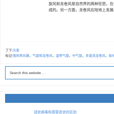
旋风和龙卷风是自然界的两种狂怒，在
成的。另一方面，龙卷风在陆地上发展
了下:
灾害
标记:
强热带风暴
，
气旋和龙卷风
，
温带气旋
，
中气旋
，
多旋涡龙卷风
，
极
冠状病毒和感冒症状的区别