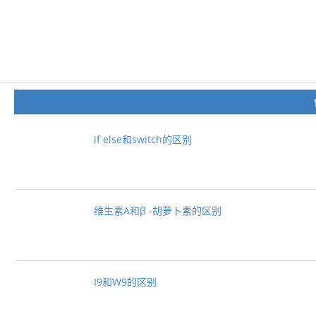
if else和switch的区别
维生素A和β -胡萝卜素的区别
I9和W9的区别