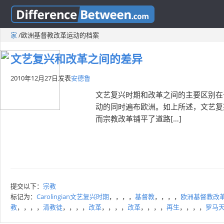
家
/
欧洲基督教改革运动的档案
文艺复兴和改革之间的差异
2010年12月27日
发表
安德鲁
文艺复兴时期和改革之间的主要区别在
动的同时遍布欧洲。如上所述，文艺复
而宗教改革铺平了道路[…]
提交以下：
宗教
标记为：
Carolingian文艺复兴时期
，，，，
基督教
，，，，
欧洲基督教改
教
，，，，
清教徒
，，，，
改革
，，，，
改革
，，，，
再生
，，，，
罗马