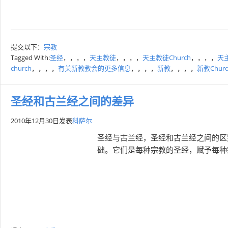
提交以下：
宗教
Tagged With:
圣经
，，，，
天主教徒
，，，，
天主教徒Church
，，，，
天
church
，，，，
有关新教教会的更多信息
，，，，
新教
，，，，
新教Churc
圣经和古兰经之间的差异
2010年12月30日
发表
科萨尔
圣经与古兰经，圣经和古兰经之间的区
础。它们是每种宗教的圣经，赋予每种宗