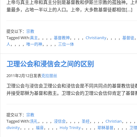
上帝与真主上帝和真主分别是基督教和伊斯兰宗教的孤独神。上
量最多，占地一半以上的人口。上帝，大多数基督徒都相信[…]
提交以下：
宗教
Tagged With:
真主
，，，，
基督教神
，，，，
Christianity
，，，，
基督徒
人
，，，，
唯一的神
，，，，
三位一体
卫理公会和浸信会之间的区别
2011年2月12日
发表
克拉丽丝
卫理公会与浸信会卫理公会和浸信会是不同共同点的基督教信徒
并接受耶稣为基督和救主。卫理公会的卫理公会信仰肯定了基督教
提交以下：
宗教
Tagged With:
洗礼
，，，，
浸信会
，，，，
圣经
，，，，
Christian
，，，
divinity
，，，，
福音
，，，，
Holy Trinity.
，，，，
耶稣基督
，，，，
卫