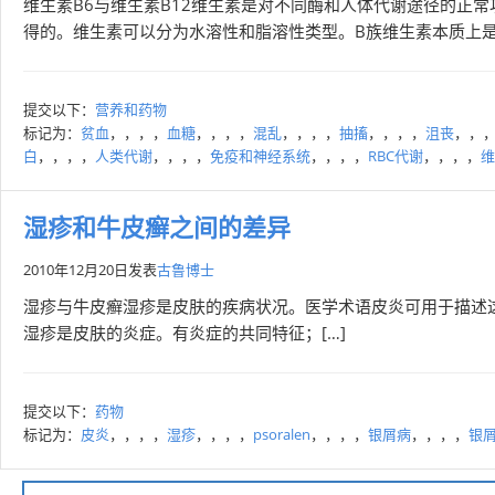
维生素B6与维生素B12维生素是对不同酶和人体代谢途径的正
得的。维生素可以分为水溶性和脂溶性类型。B族维生素本质上是
提交以下：
营养和药物
标记为：
贫血
，，，，
血糖
，，，，
混乱
，，，，
抽搐
，，，，
沮丧
，，
白
，，，，
人类代谢
，，，，
免疫和神经系统
，，，，
RBC代谢
，，，，
维
湿疹和牛皮癣之间的差异
2010年12月20日
发表
古鲁博士
湿疹与牛皮癣湿疹是皮肤的疾病状况。医学术语皮炎可用于描述这种情
湿疹是皮肤的炎症。有炎症的共同特征；[…]
提交以下：
药物
标记为：
皮炎
，，，，
湿疹
，，，，
psoralen
，，，，
银屑病
，，，，
银