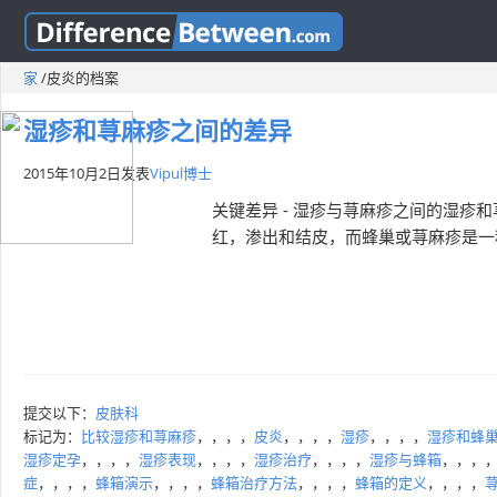
家
/
皮炎的档案
湿疹和荨麻疹之间的差异
2015年10月2日
发表
Vipul博士
关键差异 - 湿疹与荨麻疹之间的湿
红，渗出和结皮，而蜂巢或荨麻疹是一
提交以下：
皮肤科
标记为：
比较湿疹和荨麻疹
，，，，
皮炎
，，，，
湿疹
，，，，
湿疹和蜂
湿疹定孕
，，，，
湿疹表现
，，，，
湿疹治疗
，，，，
湿疹与蜂箱
，，，
症
，，，，
蜂箱演示
，，，，
蜂箱治疗方法
，，，，
蜂箱的定义
，，，，