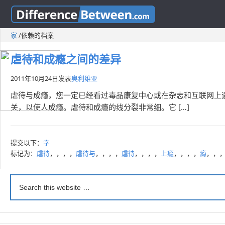
家
/
依赖的档案
虐待和成瘾之间的差异
2011年10月24日
发表
奥利维亚
虐待与成瘾，您一定已经看过毒品康复中心或在杂志和互联网上
关，以使人成瘾。虐待和成瘾的线分裂非常细。它 […]
提交以下：
字
标记为：
虐待
，，，，
虐待与
，，，，
虐待
，，，，
上瘾
，，，，
瘾
，，