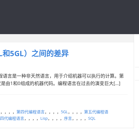
L和5GL）之间的差异
一种编程语言是一种非天然语言，用于介绍机器可以执行的计算。第
是由1和0组成的机器代码。编程语言在过去的演变巨大[…]
L
，，，，
第四代编程语言
，，，，
5GL
，，，，
第五代编程语
四代编程语言
，，，，
Lisp
，，，，
序言
，，，，
SQL