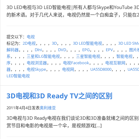
3D LED电视与3D LED智能电视|所有人都与Skype和YouTub
的新术语。对于几代人来说，电视仍然是一个白痴盒子，只能在2
提交以下：
电视
标记为：
2D电视
，，，，
3D
，，，，
3D LED智能电视
，，，，
3D LED SM
解码器
，，，，
Dlni
，，，，
DVD
，，，，
EPG
，，，，
EPV
，，，，
图片
系
，，，，
三星和LG智能电视
，，，，
三星智能电视
，，，，
智能电视
，
序
，，，，
电视浏览器
，，，，
电视Facebook
，，，，
电视互联网
，，，
器
，，，，
电视Skype
，，，，
电视网
，，，，
UA55D8000
，，，，
UA55
LED智能电视
3D电视和3D Ready TV之间的区别
2011年4月4日
发表
奥利维亚
3D电视与3D Ready电视在我们谈论3D和3D准备就绪之间
赏节目和电影的电视是一个伞，是视频游戏[…]