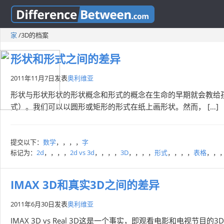
家
/
3D的档案
形状和形式之间的差异
2011年11月7日
发表
奥利维亚
形状与形状形状的形状概念和形式的概念在生命的早期就会教给
式）。我们可以以圆形或矩形的形式在纸上画形状。然而， […]
提交以下：
数学
，，，，
字
标记为：
2d
，，，，
2d vs 3d
，，，，
3D
，，，，
形式
，，，，
表格
，，
IMAX 3D和真实3D之间的差异
2011年6月30日
发表
奥利维亚
IMAX 3D vs Real 3D这是一个事实，即观看电影和电视节目