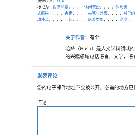
提交以下：
衣服
标记为：
伪装风格
，，，，
休闲装扮
，，，，
休闲装
，，
式磨损
，，，，
夹克
，，，，
夹克与外套
，，，，
衬里的
动外套
，，，，
西装
，，，，
底漆类型
，，，，
底漆
，，
关于作者：
有个
哈萨（Hasa）是人文学科领域
的兴趣领域包括语言，文学，语
发表评论
您的电子邮件地址不会被公开。
必需的地方已
评论