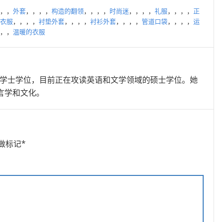
，，
外套
，，，，
构造的翻领
，，，，
时尚迷
，，，，
礼服
，，，，
正
衣服
，，，，
衬垫外套
，，，，
衬衫外套
，，，，
管道口袋
，，，，
运
，，
温暖的衣服
的学士学位，目前正在攻读英语和文学领域的硕士学位。她
言学和文化。
做标记
*