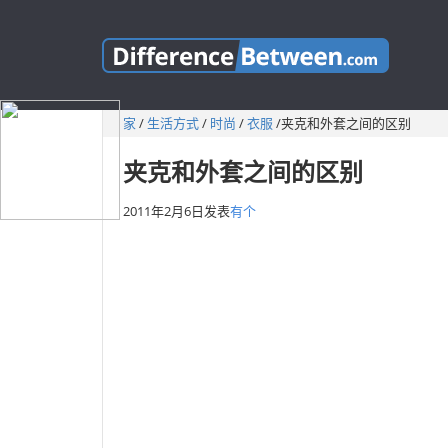
家
/
生活方式
/
时尚
/
衣服
/
夹克和外套之间的区别
夹克和外套之间的区别
2011年2月6日
发表
有个