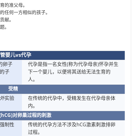
育的准父母。
的任何一方相似的孩子。
贡献。
题。
管婴儿vs代孕
的卵子
代孕是指一名女性(称为代孕母亲)怀孕并生
的子
下一个婴儿，以便将其送给无法生育的
人。
受精
外
实验
在传统的代孕中，受精发生在代孕母亲体
内。
(hCG)对卵巢过程的刺激
强制性
传统的代孕方法不涉及hCG激素刺激排卵
过程。