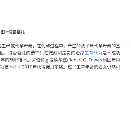
图1:试管婴儿
给生母或代孕母亲，在代孕过程中，产生的孩子与代孕母亲的基
起。试管婴儿的选择只在微创和昂贵的治疗
生育能力
是不成功
8年的施肥技术。罗伯特·g·爱德华兹(Robert G. Edwards)因与同
)共同开发这项技术而于2010年获得诺贝尔奖。过了生育年龄的妇女仍然可