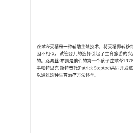
在体外
受精是一种辅助生殖技术，将受精卵转移
因不相似。试管婴儿的选择引起了生育旅游的兴
的。路易丝·布朗是他们的第一个孩子
在体外
197
事帕特里克·斯特普托(Patrick Steptoe
以通过这种生育治疗方法怀孕。