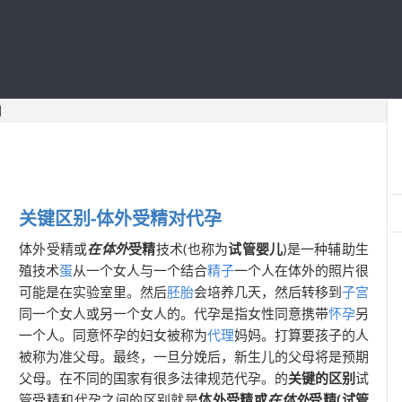
别
关键区别-体外受精
对代孕
体外受精或
在体外
受精
技术(也称为
试管婴儿
)是一种辅助生
殖技术
蛋
从一个女人与一个结合
精子
一个人在体外的照片很
可能是在实验室里。然后
胚胎
会培养几天，然后转移到
子宫
同一个女人或另一个女人的。代孕是指女性同意携带
怀孕
另
一个人。同意怀孕的妇女被称为
代理
妈妈。打算要孩子的人
被称为准父母。最终，一旦分娩后，新生儿的父母将是预期
父母。在不同的国家有很多法律规范代孕。的
关键的区别
试
管受精和代孕之间的区别就是
体外受精或
在体外
受精(试管