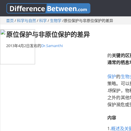
首页
/
科学与自然
/
科学
/
生物学
/
原位保护与非原位保护的差异
原位保护与非原位保护的差异
2013年4月2日
发布的
Dr.Samanthi
的
关键的区
通常的栖息
保护
的
生物
策略。可以
场
保护，物
之外的其他
保护濒危或
内容
1.
概述及关