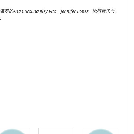
的Ana Carolina Kley Vita（Jennifer Lopez |流行音乐节|
s