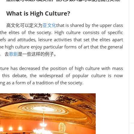
What is High Culture?
高文化可以定义为
亚文化
that is shared by the upper class
the elites of the society. High culture consists of specific
efs and attitudes, leisure activities that set the elites apart
e high culture enjoy particular forms of art that the general
， 去
歌剧
是一些这样的例子。
ture has decreased the position of high culture with mass
 this debate, the widespread of popular culture is now
ng as a form of a tradition of the society.