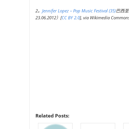
2。
Jennifer Lopez – Pop Music Festival (35)
巴西圣保罗
23.06.2012）[
CC BY 2.0
], via Wikimedia Common
Related Posts: