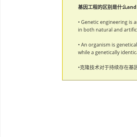
基因工程的区别是什么and Cl
• Genetic engineering is a
in both natural and artific
• An organism is genetica
while a genetically identi
•克隆技术对于持续存在基