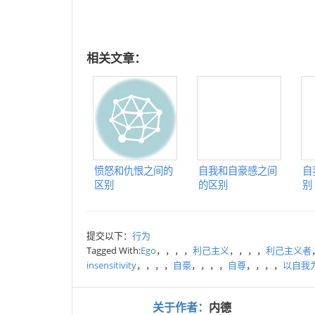
相关文章：
愤怒和仇恨之间的
自我和自豪感之间
自
区别
的区别
别
提交以下：
行为
Tagged With:
Ego
，，，，
利己主义
，，，，
利己主义者
insensitivity
，，，，
自豪
，，，，
自尊
，，，，
以自我
关于作者：
内德