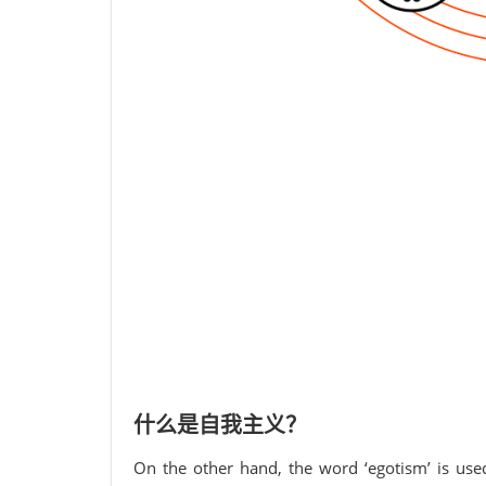
什么是自我主义？
On the other hand, the word ‘egotism’ is used 