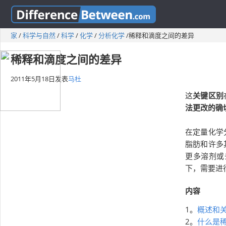
家
/
科学与自然
/
科学
/
化学
/
分析化学
/
稀释和滴度之间的差异
稀释和滴度之间的差异
2011年5月18日
发表
马杜
这
关键区别
法更改的确
在定量化学
脂肪和许多
更多溶剂或
下，需要进
内容
1。
概述和
2。
什么是