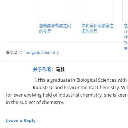
氢氟酸和盐酸之间
氯化镁和硫酸镁之
之
的差异
间的差异
Tr
P
Tr
P
提交以下：
Inorganic Chemistry
关于作者：
马杜
马杜is a graduate in Biological Sciences wit
Industrial and Environmental Chemistry. Wit
for ever evolving field of industrial chemistry, she is k
in the subject of chemistry.
Leave a Reply