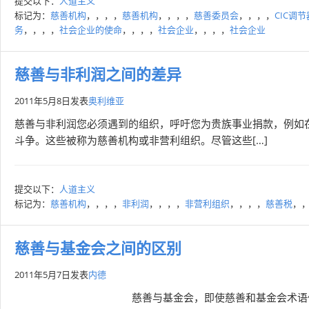
提交以下：
人道主义
标记为：
慈善机构
，，，，
慈善机构
，，，，
慈善委员会
，，，，
CIC调节
务
，，，，
社会企业的使命
，，，，
社会企业
，，，，
社会企业
慈善与非利润之间的差异
2011年5月8日
发表
奥利维亚
慈善与非利润您必须遇到的组织，呼吁您为贵族事业捐款，例如
斗争。这些被称为慈善机构或非营利组织。尽管这些[…]
提交以下：
人道主义
标记为：
慈善机构
，，，，
非利润
，，，，
非营利组织
，，，，
慈善税
，
慈善与基金会之间的区别
2011年5月7日
发表
内德
慈善与基金会，即使慈善和基金会术语