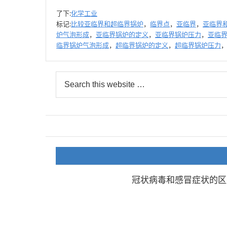
了下:
化学工业
标记:
比较亚临界和超临界锅炉
，
临界点
，
亚临界
，
亚临界
炉气泡形成
，
亚临界锅炉的定义
，
亚临界锅炉压力
，
亚临
临界锅炉气泡形成
，
超临界锅炉的定义
，
超临界锅炉压力
冠状病毒和感冒症状的区