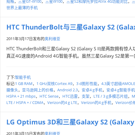
规格
，
三星GT-i9100
，
三星i9100
，
三星S2和摩托罗拉Atrix 4G功能对比
，
三
世界上最薄的手机
HTC ThunderBolt与三星Galaxy S2 (Gala
2011年3月17日
发布的
奥利维亚
HTC ThunderBolt和三星Galaxy S2 (Galaxy S II)是两
真正4G速度的Android 4G智能手机。虽然三星Galaxy S2是第
了下:
智能手机
标记:
1 GB RAM
，
1 GHz双核Cortex A9
，
3 d图形性能
，
4.3英寸超级AMOL
摄像头
，
亚马逊网上的价格
，
Android 2.3
，
安卓4 g手机
，
安卓4 g智能手机
HSPA + 21 mbps
，
HTC Sense
，
HTC迅雷
，
支架
，
LTE / 3 g多模芯片组
，
M
LTE / HSPA + / CDMA
，
Verizon的4 g LTE
，
Verizon的4 g手机
，
Verizon
LG Optimus 3D和三星Galaxy S2 (Galaxy
2011年3月15日
发布的
奥利维亚