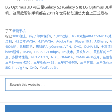
LG Optimus 3D vs三星Galaxy S2 (Galaxy S II) LG Op
机。这两款智能手机都在2011年世界移动通信大会上正式发布，
了下:
智能手机
标记:
1080便士
，
(电子邮件保护)
，
1 ghz双核
，
1GHz双核ARM Cortex A9
录制
，
4.3英寸WVGA
，
4.3”WVGA
，
Adobe Flash Player 10.1
，
AllShare
，
A
400 MP
，
思科网讯
，
思科的AnyConnect VPN
，
DivX
，
DLNA 1.5
，
全高清10
hdmi镜像
，
HSPA
，
HSPA + 21 mbps
，
IPS技术
，
黄铁矿2.0
，
黄铁矿的空
点
，
多媒体性能
，
N.O.V.A 3 d
，
NFC
，
OMAP 4
，
OMAP 4430芯片
，
在设
三星Exynos 4210
，
三星Galaxy S2
，
三星GT-i9100
，
三星方位
，
三星Galaxy 
802.11 b / g / n
，
XviD
，
YouTube 3 d