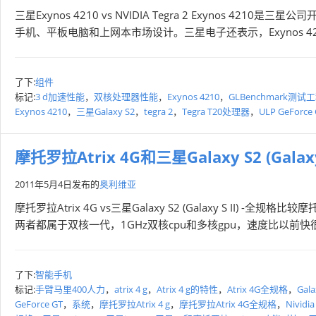
三星Exynos 4210 vs NVIDIA Tegra 2 Exynos 4210是
手机、平板电脑和上网本市场设计。三星电子还表示，Exynos 42
了下:
组件
标记:
3 d加速性能
，
双核处理器性能
，
Exynos 4210
，
GLBenchmark测试
Exynos 4210
，
三星Galaxy S2
，
tegra 2
，
Tegra T20处理器
，
ULP GeForce
摩托罗拉Atrix 4G和三星Galaxy S2 (Galax
2011年5月4日
发布的
奥利维亚
摩托罗拉Atrix 4G vs三星Galaxy S2 (Galaxy S II) -全规格比
两者都属于双核一代，1GHz双核cpu和多核gpu，速度比以前快很
了下:
智能手机
标记:
手臂马里400人力
，
atrix 4 g
，
Atrix 4 g的特性
，
Atrix 4G全规格
，
Gala
GeForce GT
，
系统
，
摩托罗拉Atrix 4 g
，
摩托罗拉Atrix 4G全规格
，
Nividia