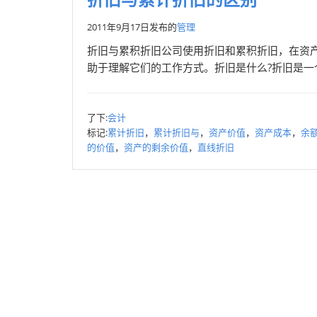
2011年9月17日
发布的
管理
折旧与累积折旧公司使用折旧和累积折旧，在资
助于理解它们的工作方式。折旧是什么?折旧是一
了下:
会计
标记:
累计折旧
，
累计折旧与
，
资产价值
，
资产成本
，
余
的价值
，
资产的剩余价值
，
直线折旧