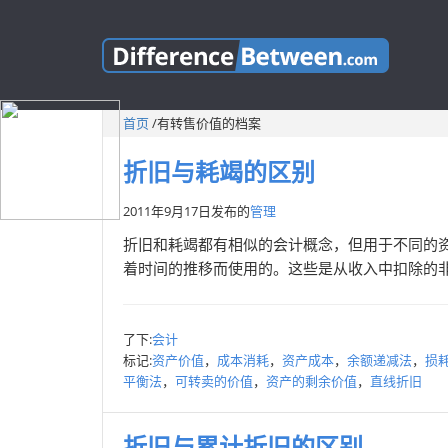
首页
/
有转售价值的档案
折旧与耗竭的区别
2011年9月17日
发布的
管理
折旧和耗竭都有相似的会计概念，但用于不同的
着时间的推移而使用的。这些是从收入中扣除的非
了下:
会计
标记:
资产价值
，
成本消耗
，
资产成本
，
余额递减法
，
损
平衡法
，
可转卖的价值
，
资产的剩余价值
，
直线折旧
折旧与累计折旧的区别