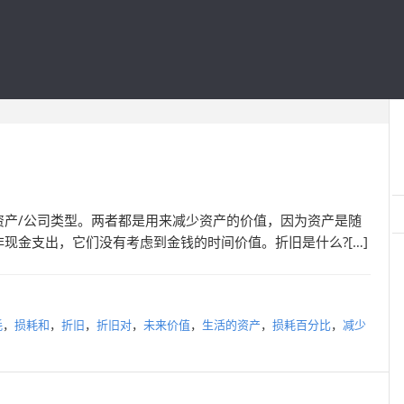
资产/公司类型。两者都是用来减少资产的价值，因为资产是随
现金支出，它们没有考虑到金钱的时间价值。折旧是什么?[…]
耗
，
损耗和
，
折旧
，
折旧对
，
未来价值
，
生活的资产
，
损耗百分比
，
减少