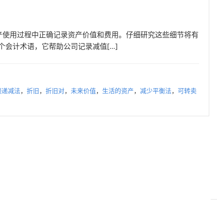
产使用过程中正确记录资产价值和费用。仔细研究这些细节将有
个会计术语，它帮助公司记录减值[…]
额递减法
，
折旧
，
折旧对
，
未来价值
，
生活的资产
，
减少平衡法
，
可转卖