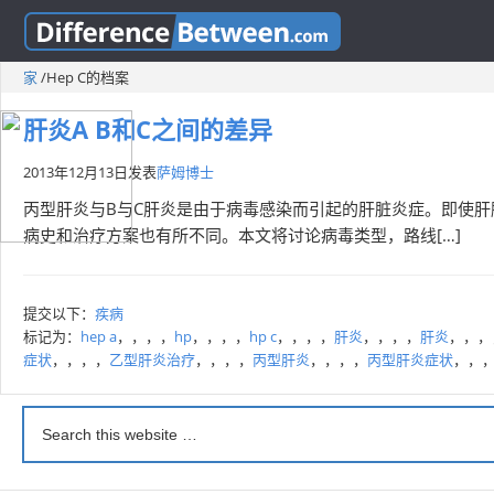
家
/
Hep C的档案
肝炎A B和C之间的差异
2013年12月13日
发表
萨姆博士
丙型肝炎与B与C肝炎是由于病毒感染而引起的肝脏炎症。即使
病史和治疗方案也有所不同。本文将讨论病毒类型，路线[…]
提交以下：
疾病
标记为：
hep a
，，，，
hp
，，，，
hp c
，，，，
肝炎
，，，，
肝炎
，，，
症状
，，，，
乙型肝炎治疗
，，，，
丙型肝炎
，，，，
丙型肝炎症状
，，