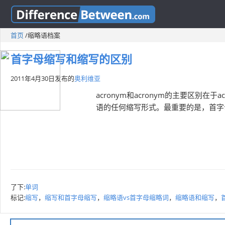
首页
/
缩略语档案
首字母缩写和缩写的区别
2011年4月30日
发布的
奥利维亚
acronym和acronym的主要区别在
语的任何缩写形式。最重要的是，首字
了下:
单词
标记:
缩写
，
缩写和首字母缩写
，
缩略语vs首字母缩略词
，
缩略语和缩写
，