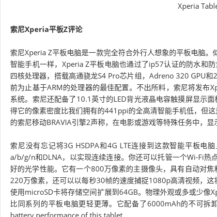
Xperia 
索尼Xperia平板Z评论
索尼Xperia Z平板电脑是一款完全符合外行人想象的平板电脑。似乎
智能手机一样，Xperia Z平板电脑也通过了ip57认证的防水和防
四核处理器，搭载高通骁龙S4 Pro芯片组，Adreno 320 
前为止基于ARM的处理器的最佳配置。不出所料，索尼将发布Xpe
系统。索尼还配备了10.1英寸的LED背光液晶电容触摸屏显示面板，
得它的像素密度比我们拥有的441ppi的全高清智能手机低，但
的索尼移动BRAVIA引擎2声称，在电影或游戏等特殊任务中，
索尼没有忘记将3G HSDPA和4G LTE连接到这款智能平板电
a/b/g/n和DLNA，以实现连续连接。你还可以托管一个Wi-Fi热
好的光学性能。它有一个800万像素的主摄像头，具有自动对焦和
220万像素，还可以以每秒30帧的速度捕捉1080p高清视频，这
使用microSD卡将存储空间扩展到64GB。物理外观或多或少像Xpe
比同系列的平板电脑更轻更薄。它配备了6000mAh的不可拆卸Li-Pro
battery performance of this tablet.